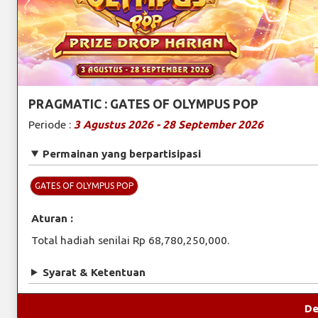
PRAGMATIC : GATES OF OLYMPUS POP
Periode :
3 Agustus 2026 - 28 September 2026
Permainan yang berpartisipasi
GATES OF OLYMPUS POP
Aturan :
Total hadiah senilai Rp 68,780,250,000.
Syarat & Ketentuan
De