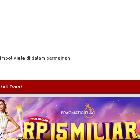
simbol
Piala
di dalam permainan.
tail Event