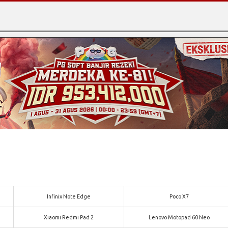
Infinix Note Edge
Poco X7
Xiaomi Redmi Pad 2
Lenovo Motopad 60 Neo