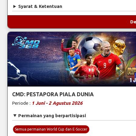
Syarat & Ketentuan
De
CMD: PESTAPORA PIALA DUNIA
Periode :
1 Juni - 2 Agustus 2026
Permainan yang berpartisipasi
Semua permainan World Cup dan E-Soccer